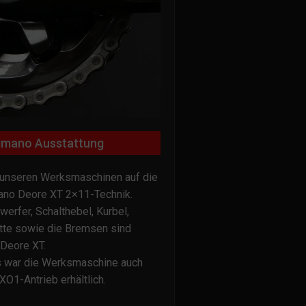
imano Ausstattung
 unseren Werksmaschinen auf die
ano Deore XT 2×11-Technik.
erfer, Schalthebel, Kurbel,
ette sowie die Bremsen sind
Deore XT.
s war die Werksmaschine auch
O1-Antrieb erhältlich.