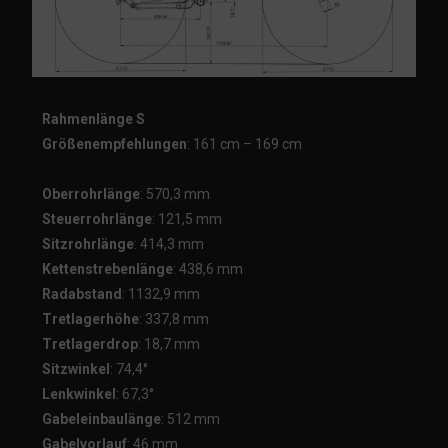
Rahmenlänge S
Größenempfehlungen
: 161 cm – 169 cm
Oberrohrlänge
: 570,3 mm
Steuerrohrlänge
: 121,5 mm
Sitzrohrlänge
: 414,3 mm
Kettenstrebenlänge
: 438,6 mm
Radabstand
: 1132,9 mm
Tretlagerhöhe
: 337,8 mm
Tretlagerdrop
: 18,7 mm
Sitzwinkel
: 74,4°
Lenkwinkel
: 67,3°
Gabeleinbaulänge
: 512 mm
Gabelvorlauf
: 46 mm