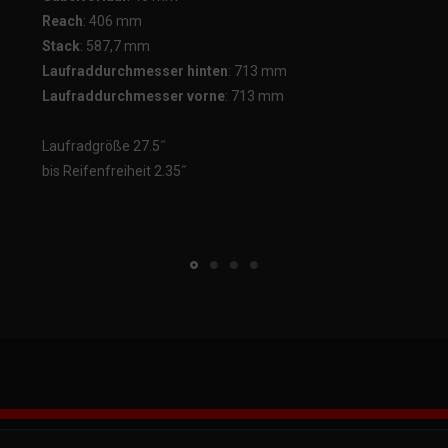
Reach
: 406 mm
Stack
: 587,7 mm
Laufraddurchmesser hinten
: 713 mm
Laufraddurchmesser vorne
: 713 mm
Laufradgröße 27.5˝
bis Reifenfreiheit 2.35˝