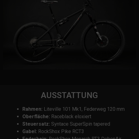
AUSSTATTUNG
Rahmen:
Liteville 101 Mk1, Federweg 120 mm
Oberfläche:
Raceblack eloxiert
Steuersatz:
Syntace SuperSpin tapered
Gabel:
RockShox Pike RCT3
Federbein:
RockShox Monarch RT3 DebonAir