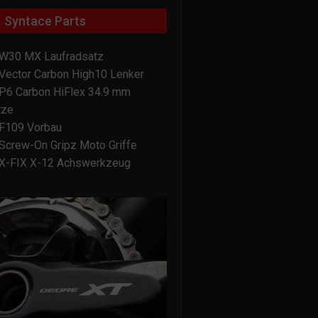
Syntace Parts
W30 MX Laufradsatz
Vector Carbon High10 Lenker
P6 Carbon HiFlex 34.9 mm
tze
F109 Vorbau
Screw-On Gripz Moto Griffe
X-FIX X-12 Achswerkzeug