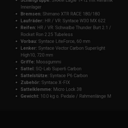
Schaltgruppe:
SRAM Eagle 1×12 mit Keramik
Innenlager
Bremsen:
Shimano XTR RACE 180/180
Laufräder:
HR / VR: Syntace W30 MX 622
Reifen:
HR / VR: Schwalbe Thunder Burt 2.1 /
Rocket Ron 2.25 Tubeless
Vorbau:
Syntace LiteForce, 60 mm
Lenker:
Syntace Vector Carbon Superlight
High10, 720 mm
Griffe:
Moosgummi
Sattel:
SQ-Lab Super6 Carbon
Sattelstütze:
Syntace P6 Carbon
Zubehör:
Syntace X-FIX
Sattelklemme:
Micro Lock 38
Gewicht:
10.0 kg o. Pedale / Rahmenlänge M