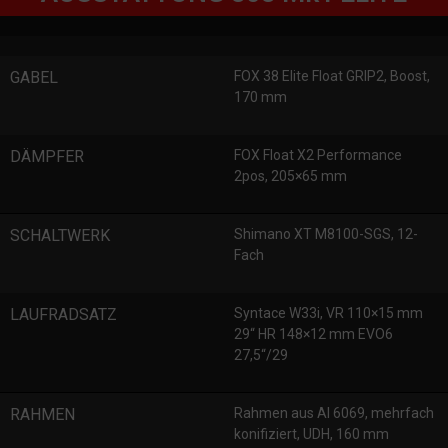
GABEL
FOX 38 Elite Float GRIP2, Boost,
170 mm
DÄMPFER
FOX Float X2 Performance
2pos, 205×65 mm
SCHALTWERK
Shimano XT M8100-SGS, 12-
Fach
LAUFRADSATZ
Syntace W33i, VR 110×15 mm
29“ HR 148×12 mm EVO6
27,5“/29
RAHMEN
Rahmen aus Al 6069, mehrfach
konifiziert, UDH, 160 mm