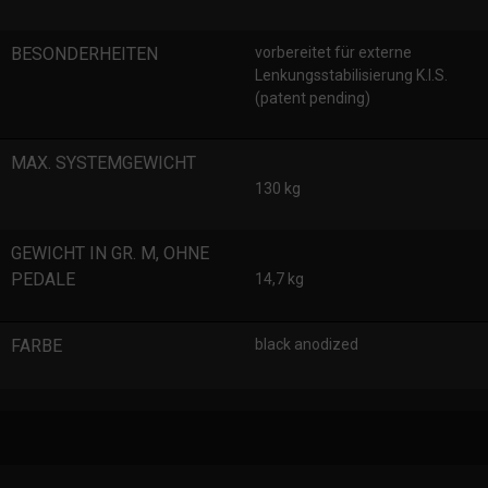
BESONDERHEITEN
vorbereitet für externe
Lenkungsstabilisierung K.I.S.
(patent pending)
MAX. SYSTEMGEWICHT
130 kg
GEWICHT IN GR. M, OHNE
PEDALE
14,7 kg
FARBE
black anodized