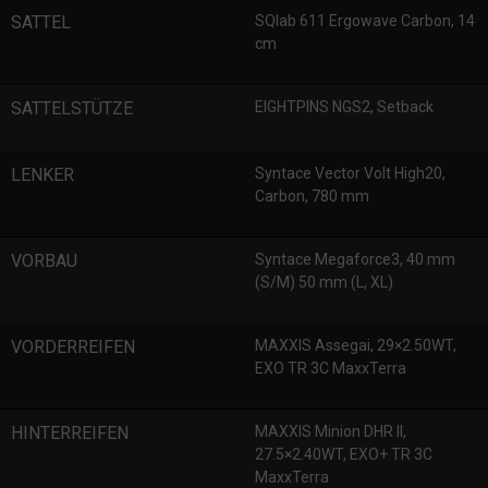
SATTEL
SQlab 611 Ergowave Carbon, 14
cm
SATTELSTÜTZE
EIGHTPINS NGS2, Setback
LENKER
Syntace Vector Volt High20,
Carbon, 780 mm
VORBAU
Syntace Megaforce3, 40 mm
(S/M) 50 mm (L, XL)
VORDERREIFEN
MAXXIS Assegai, 29×2.50WT,
EXO TR 3C MaxxTerra
HINTERREIFEN
MAXXIS Minion DHR II,
27.5×2.40WT, EXO+ TR 3C
MaxxTerra