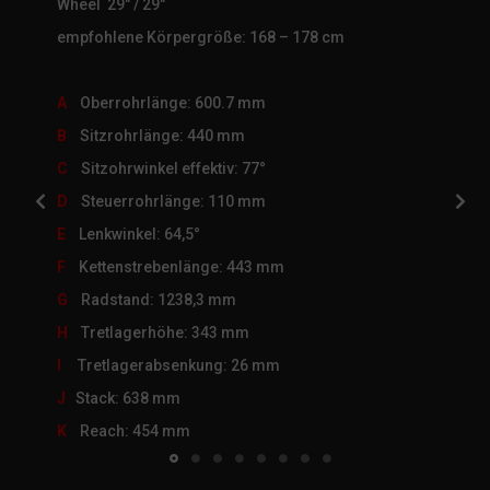
Wheel 29″ / 29″
empfohlene Körpergröße: 168 – 178 cm
A
Oberrohrlänge: 600.7 mm
B
Sitzrohrlänge: 440 mm
C
Sitzohrwinkel effektiv: 77°
D
Steuerrohrlänge: 110 mm
E
Lenkwinkel: 64,5°
F
Kettenstrebenlänge: 443 mm
G
Radstand: 1238,3 mm
H
Tretlagerhöhe: 343 mm
I
Tretlagerabsenkung: 26 mm
J
Stack: 638 mm
K
Reach: 454 mm