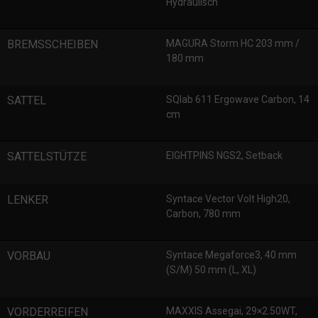
Hydraulisch
BREMSSCHEIBEN
MAGURA Storm HC 203 mm /
180 mm
SATTEL
SQlab 611 Ergowave Carbon, 14
cm
SATTELSTÜTZE
EIGHTPINS NGS2, Setback
LENKER
Syntace Vector Volt High20,
Carbon, 780 mm
VORBAU
Syntace Megaforce3, 40 mm
(S/M) 50 mm (L, XL)
VORDERREIFEN
MAXXIS Assegai, 29×2.50WT,