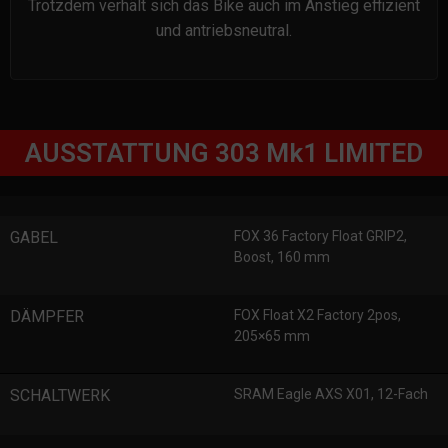
Trotzdem verhält sich das Bike auch im Anstieg effizient
und antriebsneutral.
AUSSTATTUNG 303 Mk1 LIMITED
GABEL
FOX 36 Factory Float GRIP2,
Boost, 160 mm
DÄMPFER
FOX Float X2 Factory 2pos,
205×65 mm
SCHALTWERK
SRAM Eagle AXS X01, 12-Fach