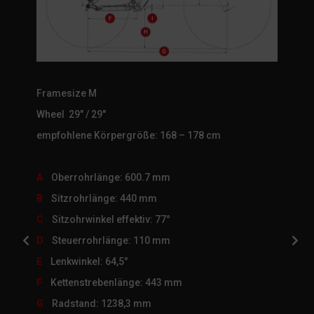
Framesize M
Wheel 29″ / 29″
empfohlene Körpergröße: 168 – 178 cm
A
Oberrohrlänge: 600.7 mm
B
Sitzrohrlänge: 440 mm
C
Sitzohrwinkel effektiv: 77°
D
Steuerrohrlänge: 110 mm
E
Lenkwinkel: 64,5°
F
Kettenstrebenlänge: 443 mm
G
Radstand: 1238,3 mm