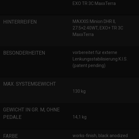
EXO TR 3C MaxxTerra
HINTERREIFEN
MAXXIS Minion DHR II,
27.5×2.40WT, EXO+ TR 3C
MaxxTerra
BESONDERHEITEN
vorbereitet für externe
Lenkungsstabilisierung K.I.S.
(patent pending)
MAX. SYSTEMGEWICHT
130 kg
GEWICHT IN GR. M, OHNE
PEDALE
14,1 kg
FARBE
works-finish, black anodized