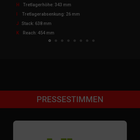
H
Tretlagerhöhe: 343 mm
I
Tretlagerabsenkung: 26 mm
J
Stack: 638 mm
K
Reach: 454 mm
PRESSESTIMMEN