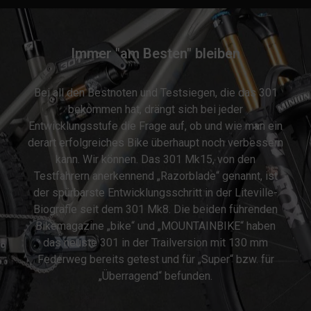
Immer "am Besten" bleiben
Bei all den Bestnoten und Testsiegen, die das 301
bekommen hat, drängt sich bei jeder
Entwicklungsstufe die Frage auf, ob und wie man ein
derart erfolgreiches Bike überhaupt noch verbessern
kann. Wir können. Das 301 Mk15, von den
Testfahrern anerkennend „Razorblade“ genannt, ist
der spürbarste Entwicklungsschritt in der Liteville-
Biografie seit dem 301 Mk8. Die beiden führenden
Bikemagazine „bike“ und „MOUNTAINBIKE“ haben
das neuste 301 in der Trailversion mit 130 mm
Federweg bereits getest und für „Super“ bzw. für
„Überragend“ befunden.