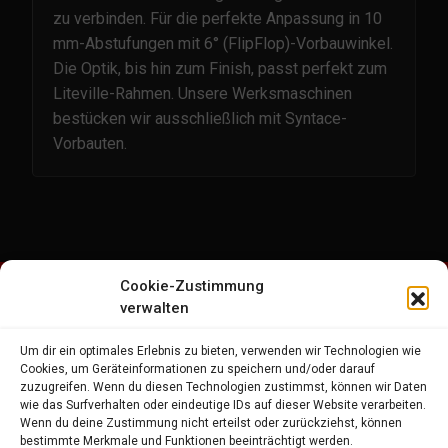
zu verbinden. Für die perfekte Anpassung in 10
mm-Abstufungen mit 6° (FlipFlop)-Vorbauwinkel.
Die Optik, bis hin zum Finish, passt perfekt zum
Liteville-Rahmen. Unsere Werksmaschinen
bestücken wir ausschließlich mit Syntace-
Vorbauten.
Cookie-Zustimmung
verwalten
Um dir ein optimales Erlebnis zu bieten, verwenden wir Technologien wie
Cookies, um Geräteinformationen zu speichern und/oder darauf
zuzugreifen. Wenn du diesen Technologien zustimmst, können wir Daten
Impressum
wie das Surfverhalten oder eindeutige IDs auf dieser Website verarbeiten.
Wenn du deine Zustimmung nicht erteilst oder zurückziehst, können
bestimmte Merkmale und Funktionen beeinträchtigt werden.